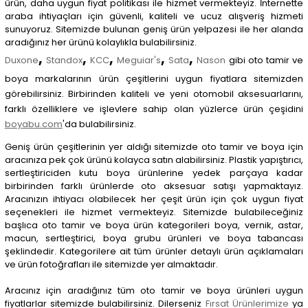
ürün, daha uygun fiyat politikası ile hizmet vermekteyiz. İnternette
araba ihtiyaçları için güvenli, kaliteli ve ucuz alışveriş hizmeti
sunuyoruz. Sitemizde bulunan geniş ürün yelpazesi ile her alanda
aradığınız her ürünü kolaylıkla bulabilirsiniz.
,
,
,
,
,
Duxone
Standox
KCC
Meguiar's
Sata
Nason
gibi oto tamir ve
boya markalarının ürün çeşitlerini uygun fiyatlara sitemizden
görebilirsiniz. Birbirinden kaliteli ve yeni otomobil aksesuarlarını,
farklı özelliklere ve işlevlere sahip olan yüzlerce ürün çeşidini
boyabu.com
'da bulabilirsiniz.
Geniş ürün çeşitlerinin yer aldığı sitemizde oto tamir ve boya için
aracınıza pek çok ürünü kolayca satın alabilirsiniz. Plastik yapıştırıcı,
sertleştiriciden kutu boya ürünlerine yedek parçaya kadar
birbirinden farklı ürünlerde oto aksesuar satışı yapmaktayız.
Aracınızın ihtiyacı olabilecek her çeşit ürün için çok uygun fiyat
seçenekleri ile hizmet vermekteyiz.
Sitemizde bulabileceğiniz
başlıca oto tamir ve boya ürün kategorileri boya, vernik, astar,
macun, sertleştirici, boya grubu ürünleri ve boya tabancası
şeklindedir.
Kategorilere ait tüm ürünler detaylı ürün açıklamaları
ve ürün fotoğrafları ile sitemizde yer almaktadır.
Aracınız için aradığınız tüm oto tamir ve boya ürünleri uygun
fiyatlarlar sitemizde bulabilirsiniz. Dilerseniz
Fırsat Ürünlerimize
ya