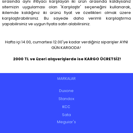
sırasında aynı ihtiyacı karşılayan iki ürün arasında kaldıysanız
sitemizin uygulaması olan 'Karşılaştır' seçeneğini kullanarak,
ikilemde kaldığınız iki ürünü fiyat ve özellikleri olmak üzere
karşılaştırabilirsiniz. Bu sayede daha verimli karşılaştırma
yapabilirsiniz ve uygun fiyata satın alabilirsiniz.
Hafta içi 14.00, cumartesi 12.00'ye kadar verdiğiniz siparişler
AYNI
GÜN KARGODA!
2000 TL ve üzeri alışverişlerde ise KARGO ÜCRETSİZ!
MARKALAR
Duxone
Standox
KCC
Sata
Meguiar's