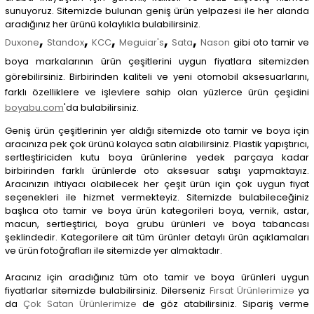
sunuyoruz. Sitemizde bulunan geniş ürün yelpazesi ile her alanda
aradığınız her ürünü kolaylıkla bulabilirsiniz.
,
,
,
,
,
Duxone
Standox
KCC
Meguiar's
Sata
Nason
gibi oto tamir ve
boya markalarının ürün çeşitlerini uygun fiyatlara sitemizden
görebilirsiniz. Birbirinden kaliteli ve yeni otomobil aksesuarlarını,
farklı özelliklere ve işlevlere sahip olan yüzlerce ürün çeşidini
boyabu.com
'da bulabilirsiniz.
Geniş ürün çeşitlerinin yer aldığı sitemizde oto tamir ve boya için
aracınıza pek çok ürünü kolayca satın alabilirsiniz. Plastik yapıştırıcı,
sertleştiriciden kutu boya ürünlerine yedek parçaya kadar
birbirinden farklı ürünlerde oto aksesuar satışı yapmaktayız.
Aracınızın ihtiyacı olabilecek her çeşit ürün için çok uygun fiyat
seçenekleri ile hizmet vermekteyiz.
Sitemizde bulabileceğiniz
başlıca oto tamir ve boya ürün kategorileri boya, vernik, astar,
macun, sertleştirici, boya grubu ürünleri ve boya tabancası
şeklindedir.
Kategorilere ait tüm ürünler detaylı ürün açıklamaları
ve ürün fotoğrafları ile sitemizde yer almaktadır.
Aracınız için aradığınız tüm oto tamir ve boya ürünleri uygun
fiyatlarlar sitemizde bulabilirsiniz. Dilerseniz
Fırsat Ürünlerimize
ya
da
Çok Satan Ürünlerimize
de göz atabilirsiniz. Sipariş verme